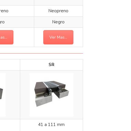
reno
Neopreno
ro
Negro
as...
Ver Mas...
SR
41 a 111 mm