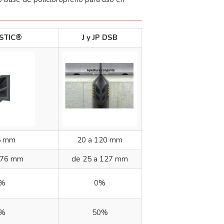
STIC®
J y JP DSB
5 mm
20 a 120 mm
 76 mm
de 25 a 127 mm
%
0%
%
50%