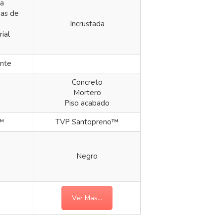
ca
jas de
Incrustada
ial
nte
Concreto
Mortero
Piso acabado
™
TVP Santopreno™
Negro
Ver Mas...