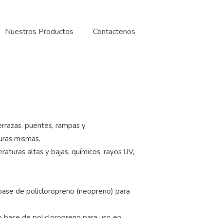
Nuestros Productos
Contactenos
rrazas, puentes, rampas y
turas mismas.
aturas altas y bajas, químicos, rayos UV,
base de policloropreno (neopreno) para
o base de policloropreno para uso en