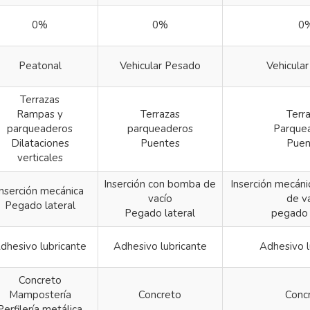
0%
0%
0
Peatonal
Vehicular Pesado
Vehicula
Terrazas
Rampas y
Terrazas
Terr
parqueaderos
parqueaderos
Parque
Dilataciones
Puentes
Puen
verticales
Inserción con bomba de
Inserción mecán
Inserción mecánica
vacío
de v
Pegado lateral
Pegado lateral
pegado 
dhesivo lubricante
Adhesivo lubricante
Adhesivo l
Concreto
Mampostería
Concreto
Conc
Perfilería metálica