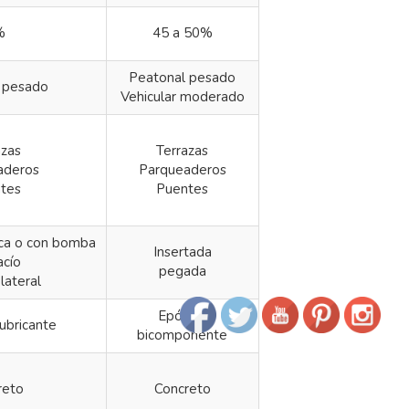
%
45 a 50%
Peatonal pesado
r pesado
Vehicular moderado
azas
Terrazas
aderos
Parqueaderos
tes
Puentes
ica o con bomba
Insertada
acío
pegada
lateral
Epóxico
ubricante
bicomponente
reto
Concreto