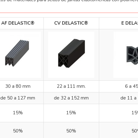
AF DELASTIC®
CV DELASTIC®
E DELA
30 a 80 mm
22 a 111 mm.
6 a 4
de 50 a 127 mm
de 32 a 152 mm
de 11 a
15%
15%
15
50%
50%
50