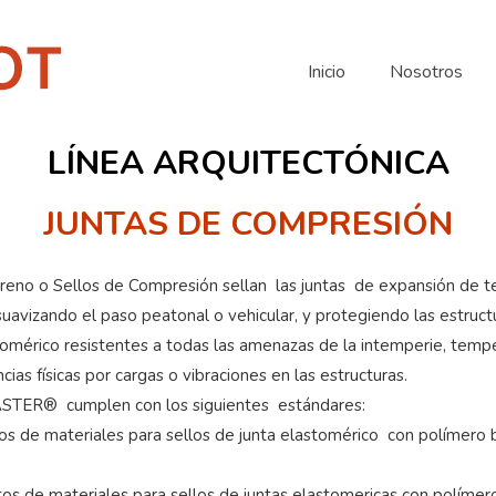
Inicio
Nosotros
LÍNEA ARQUITECTÓNICA
JUNTAS DE COMPRESIÓN
reno o Sellos de Compresión sellan las juntas de expansión de te
suavizando el paso peatonal o vehicular, y protegiendo las estruc
omérico resistentes a todas las amenazas de la intemperie, temper
ias físicas por cargas o vibraciones en las estructuras.
STER® cumplen con los siguientes estándares:
s de materiales para sellos de junta elastomérico con polímero 
os de materiales para sellos de juntas elastomericas con polímer