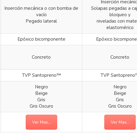
Inserción mecáni
Inserción mecánica o con bomba de
Solapas pegadas a ca
vacío
bloqueo y
Pegado lateral
niveladas con mater
elastomérico
Epóxico bicomponente
Epóxico bicompone
Concreto
Concreto
TVP Santopreno™
TVP Santopreno
Negro
Negro
Beige
Beige
Gris
Gris
Gris Oscuro
Gris Oscuro
Ver Mas...
Ver Mas...