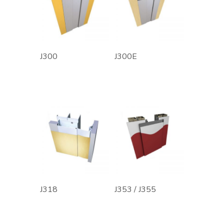
J300
J300E
J318
J353 / J355